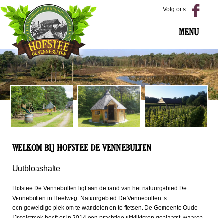
HOME
Volg ons:
UUTBLOASHALTE
FOTO'S
MENU
SFEER ZOMER
2021
DIVERSE
SFEREN
CONTACT
WELKOM BIJ HOFSTEE DE VENNEBULTEN
Uutbloashalte
Hofstee De Vennebulten ligt aan de rand van het natuurgebied De
Vennebulten in Heelweg. Natuurgebied De Vennebulten is
een geweldige plek om te wandelen en te fietsen. De Gemeente Oude
IJsselstreek heeft er in 2014 een prachtige uitkijktoren geplaatst, waarop